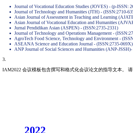
Journal of Vocational Education Studies (JOVES) - (p-ISSN: 
Journal of Technology and Humanities (JTH) - (ISSN:2710-63
Asian Journal of Assessment in Teaching and Learning (AJA
Asian Journal of Vocational Education and Humanities (AJVA
Jurnal Pendidikan Asian (ASPEN) - (ISSN:2735-2331)
Journal of Technology and Operations Management - (ISSN:2
AgroTech Food Science, Technology and Environment - (ISS
ASEANA Science and Education Journal - (ISSN:2735-069X)
ANP Journal of Social Sciences and Humanities (ANP-JSSH)
3.
IAM2022 会议模板包含撰写和格式化会议论文的指导文本
IAM
2022