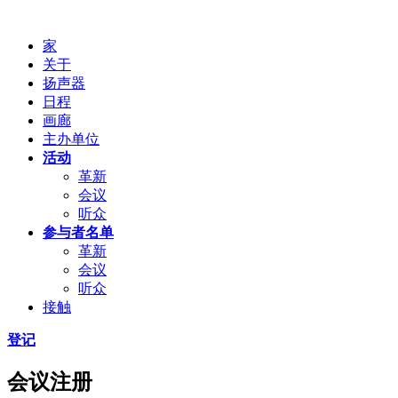
家
关于
扬声器
日程
画廊
主办单位
活动
革新
会议
听众
参与者名单
革新
会议
听众
接触
登记
会议注册