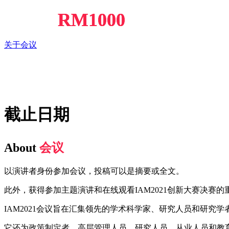
RM1000
Cash Up To
奖牌将奖励给获胜者
关于会议
-1560
-15
-30
-35
天
小时
敏
秒
截止日期
About
会议
以演讲者身份参加会议，投稿可以是摘要或全文。
此外，获得参加主题演讲和在线观看IAM2021创新大赛决赛的
IAM2021会议旨在汇集领先的学术科学家、研究人员和研
它还为政策制定者、高层管理人员、研究人员、从业人员和教